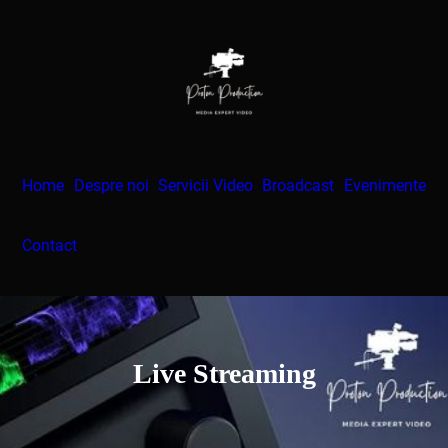
Skip
to
content
Home
Despre noi
Servicii Video
Broadcast
Evenimente
Contact
Live Streaming